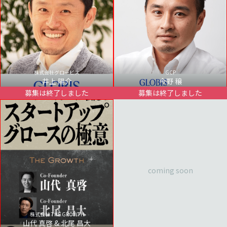
株式会社グロービス
GCP
井上 陽介
今野 穣
募集は終了しました
募集は終了しました
coming soon
株式会社 THE GROWTH
山代 真啓 & 北尾 昌大