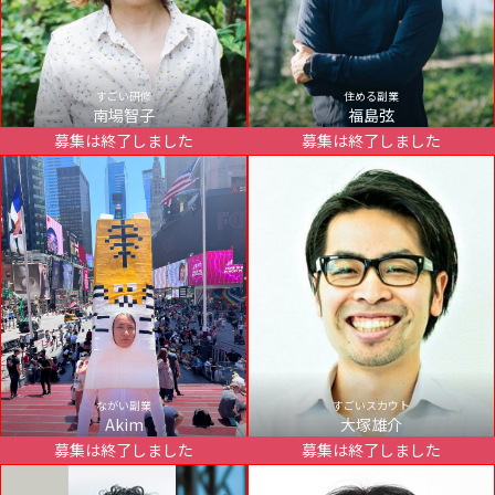
すごい研修
住める副業
南場智子
福島弦
募集は終了しました
募集は終了しました
ながい副業
すごいスカウト
Akim
大塚雄介
募集は終了しました
募集は終了しました