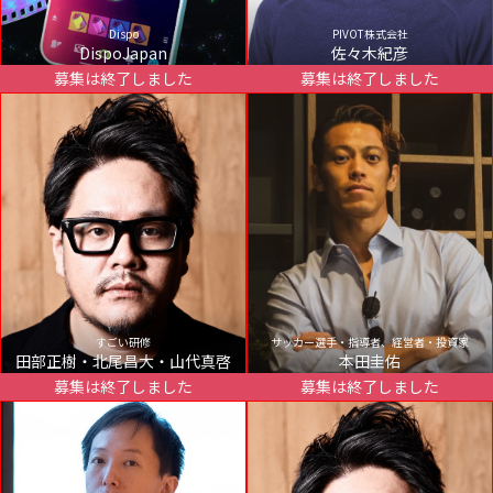
Dispo
PIVOT株式会社
DispoJapan
佐々木紀彦
募集は終了しました
募集は終了しました
すごい研修
サッカー選手・指導者、経営者・投資家
田部正樹・北尾昌大・山代真啓
本田圭佑
募集は終了しました
募集は終了しました