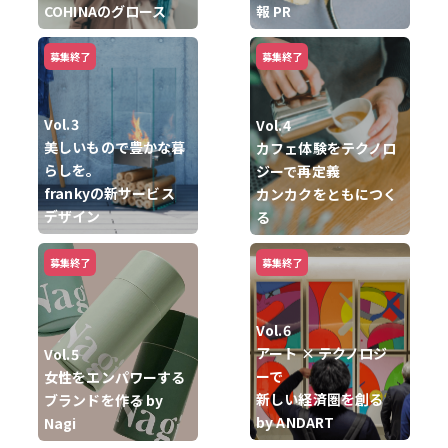
COHINAのグロース
報 PR
募集終了
募集終了
Vol.3
Vol.4
美しいもので豊かな暮
カフェ体験をテクノロ
らしを。
ジーで再定義
frankyの新サービス
カンカクをともにつく
デザイン
る
募集終了
募集終了
Vol.6
アート × テクノロジ
Vol.5
ーで
女性をエンパワーする
新しい経済圏を創る
ブランドを作る by
by ANDART
Nagi