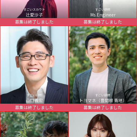
すごいスカウト
すごい研修
辻愛沙子
Ms.Engineer
募集は終了しました
募集は終了しました
すごい研修
すごい研修
山口義宏
トヨマネ（豊間根 青地）
募集は終了しました
募集は終了しました