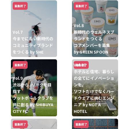
募集終了
募集終了
Vol.8
Vol.7
新時代のウェルネスブ
今までにない新時代の
ランドをつくる
コミュニティブランド
コアメンバーを募集
をつくる by SHE
by GREEN SPOON
Vol.10
募集終了
募集終了
ホテルと住宅、暮らし
Vol.9
の全てにイノベーショ
渋谷からJリーグを目
ンを。
指す
ソフトだけでなくハー
フットボールクラブを
ドウェアに挑むエンジ
共に創る by SHIBUYA
ニア by NOT A
CITY FC
HOTEL
募集終了
募集終了