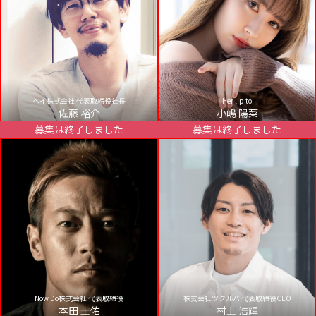
ヘイ株式会社 代表取締役社長
Her lip to
佐藤 裕介
小嶋 陽菜
募集は終了しました
募集は終了しました
Now Do株式会社 代表取締役
株式会社ツクルバ 代表取締役CEO
本田 圭佑
村上 浩輝