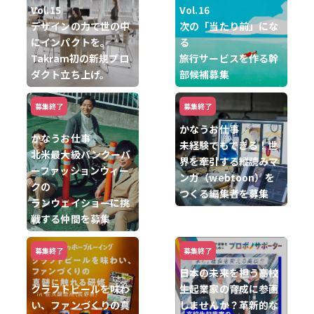
Vol.15
Vol.16
デザインの力で世の中
次の「当たり前」にな
にインパクトを。
る
Takram初の新規プロ
旅行サービスを作る幹
ダクト立ち上げ。
部候補募集
募集終了
募集終了
かなうお仕事
かなうお仕事
未経験でもできる！世
北米最大級バンクーバ
界を牽引する縦読みマ
ーファッションウィー
ンガ（webtoon）を
クの
つくる編集者を募集
ランウェイショーに挑
戦する仲間を募集
募集終了
募集終了
日本の未来を担う高校
クラフトビールを味わ
生起業家の育成に参画
い、ファンづくりの真
しませんか？革新的な