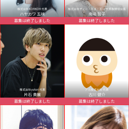
株式会社KOHKOH 代表
株式会社ディー・エヌ・エー 代表取締役会長
ハヤカワ 五味
南場 智子
募集は終了しました
募集は終了しました
株式会社yutori 代表
アル株式会社 代表
片石 貴展
古川 健介
募集は終了しました
募集は終了しました