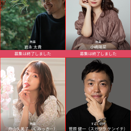
熱募
熱募
岩永 太貴
小嶋陽菜
募集は終了しました
募集は終了しました
熱募
すごい研修
舟山久美子（くみっきー）
菅原 健一（スガワラ ケンイチ）