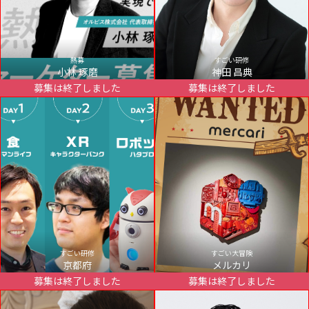
熱募
すごい研修
小林 琢磨
神田 昌典
募集は終了しました
募集は終了しました
すごい研修
すごい大冒険
京都府
メルカリ
募集は終了しました
募集は終了しました