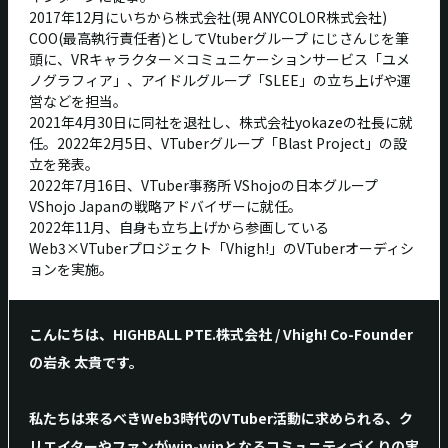
2017年12月にいちから株式会社(現 ANYCOLOR株式会社)
COO(最高執行責任者)としてVtuberグループ にじさんじを筆
頭に、VRキャラクター×コミュニケーションサービス「ユメ
ノグラフィア」、アイドルグループ「SLEE」の立ち上げや運
営などを担当。
2021年4月30日に同社を退社し、株式会社yokazeの社長に就
任。2022年2月5日、VTuberグループ「Blast Project」の設
立を発表。
2022年7月16日、VTuber事務所 VShojoの日本グループ
VShojo Japanの戦略アドバイザーに就任。
2022年11月、自身も立ち上げから参画している
Web3×VTuberプロジェクト「Vhigh!」のVTuberオーディシ
ョンを実施。
こんにちは、HIGHBALL PTE.株式会社 / Vhigh! Co-Founder
の岩永 太貴です。
私たちは来るべきWeb3時代のVTuber活動に求められる、ク
リエイターやファンがwin-winとなるコミュニティづくりの実