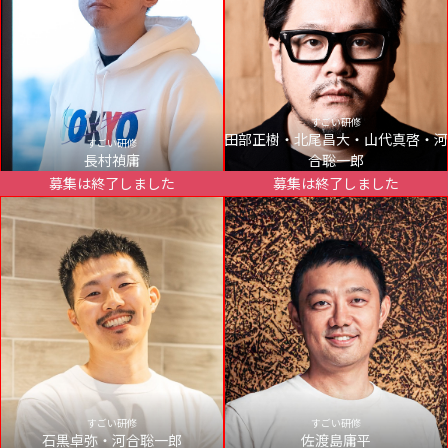
すごい研修
田部正樹・北尾昌大・山代真啓・河
すごい研修
長村禎庸
合聡一郎
募集は終了しました
募集は終了しました
すごい研修
すごい研修
石黒卓弥・河合聡一郎
佐渡島庸平