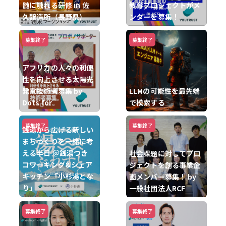
髄に触れる研修 in 佐
教育プロジェクトがメ
久醸造所（長野県）
ンターを募集！
募集終了
募集終了
アフリカの人々の利便
性を向上させる太陽光
発電技術者募集 by
LLMの可能性を最先端
Dots for
で模索する
募集終了
募集終了
銭湯から広げる新しい
まちづくりを一緒に考
える半日 ＠銭湯つき
社会課題に対してプロ
コワーキング&シェア
ジェクトを創る事業企
キッチン「小杉湯とな
画メンバー募集！ by
り」
一般社団法人RCF
募集終了
募集終了