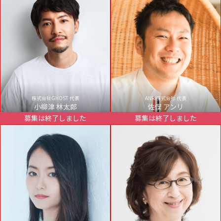
株式会社GHOST 代表
ANRI株式会社 代表
小柳津 林太郎
佐俣 アンリ
募集は終了しました
募集は終了しました