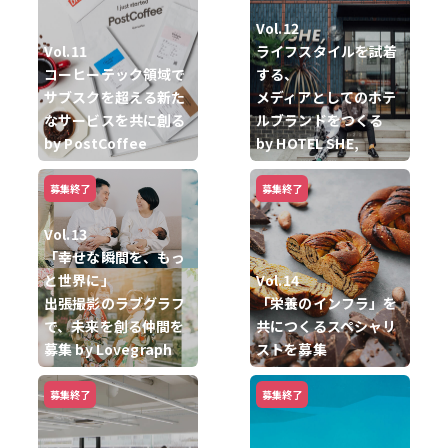
Vol.12
Vol.11
ライフスタイルを試着
コーヒーテック領域で
する、
サブスクを超える新た
メディアとしてのホテ
なサービスを共に創る
ルブランドをつくる
by PostCoffee
by HOTEL SHE,
募集終了
募集終了
Vol.13
「幸せな瞬間を、もっ
と世界に」
Vol.14
出張撮影のラブグラフ
「栄養のインフラ」を
で、未来を創る仲間を
共につくるスペシャリ
募集 by Lovegraph
ストを募集
募集終了
募集終了