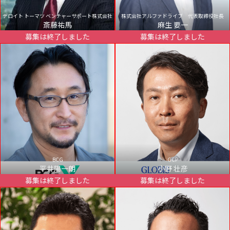
デロイト トーマツ ベンチャーサポート株式会社
株式会社アルファドライブ 代表取締役社長
斎藤祐馬
麻生 要一
募集は終了しました
募集は終了しました
BCG
GCP
平井陽一朗
小野 壮彦
募集は終了しました
募集は終了しました