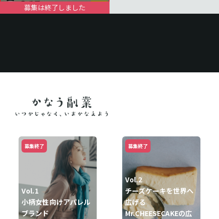
募集は終了しました
募集終了
募集終了
Vol.2
Vol.1
チーズケーキを世界へ
小柄女性向けアパレル
広げる
ブランド
Mr.CHEESECAKEの広