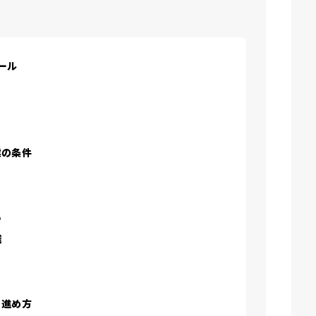
ール
業の条件
い
識
と進め方