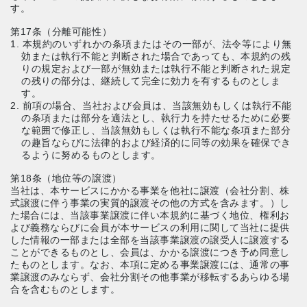
す。
第17条（分離可能性）
1. 本規約のいずれかの条項またはその一部が、法令等により無
効または執行不能と判断された場合であっても、本規約の残
りの規定および一部が無効または執行不能と判断された規定
の残りの部分は、継続して完全に効力を有するものとしま
す。
2. 前項の場合、当社および会員は、当該無効もしくは執行不能
の条項または部分を適法とし、執行力を持たせるために必要
な範囲で修正し、当該無効もしくは執行不能な条項また部分
の趣旨ならびに法律的および経済的に同等の効果を確保でき
るように努めるものとします。
第18条（地位等の譲渡）
当社は、本サービスにかかる事業を他社に譲渡（会社分割、株
式譲渡に伴う事業の実質的譲渡その他の方式を含みます。）し
た場合には、当該事業譲渡に伴い本規約に基づく地位、権利お
よび義務ならびに会員が本サービスの利用に関して当社に提供
した情報の一部または全部を当該事業譲渡の譲受人に譲渡する
ことができるものとし、会員は、かかる譲渡につき予め同意し
たものとします。なお、本項に定める事業譲渡には、通常の事
業譲渡のみならず、会社分割その他事業が移転するあらゆる場
合を含むものとします。