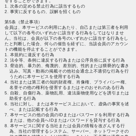
をすることができます。
1. 次条の定める禁止行為に該当するもの
2. 事実に反するもの、誤解を招くもの
第5条（禁止事項）
会員は、本サービスの利用にあたり、自己または第三者を利用
して以下の各号のいずれかに該当する行為をしてはなりませ
ん。当社は、会員が以下の各号のいずれかに該当する行為をし
たと判断した場合、何らの催告を経ずに、当該会員のアカウン
トの機能を停止することができます。
1. 本規約に違反する行為
2. 法令等、条例に違反する行為または公序良俗に反する行為
3. 脅迫的、暴力的、侮蔑的、差別的、性的または猥褻的な書き
込み、写真・動画の掲載その他社会通念上不適切な行為を行
うために本サービスを使用する行為
4. 当社または第三者の知的財産権、肖像権、プライバシー権、
名誉その他の権利を侵害するまたはそのおそれのある行為
5. 自殺、自傷行為、薬物乱用、違法薬物使用などを誘引または
助長する行為
6. 当社に対し、または本サービス上において、虚偽の事実を述
べ、または記載する行為
7. 本サービスの他の会員のIDまたはパスワードを利用する行為
または、他の会員へIDまたはパスワードを貸与する行為
8. 本サービスに関する当社または会員の情報を改ざんする行
為、当社の管理するシステム、サーバー、ネットワークその