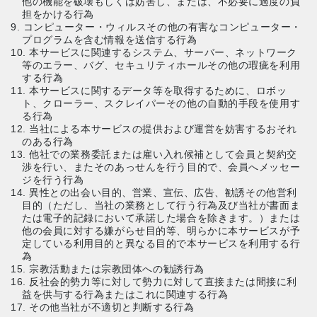
他の機能を破壊もしくは妨害し、または、不必要に過度の負
担をかける行為
9. コンピューター・ウィルスその他の有害なコンピューター・
プログラムを含む情報を送信する行為
10. 本サービスに関連するシステム、サーバー、ネットワーク
等のエラー、バグ、セキュリティホールその他の瑕疵を利用
する行為
11. 本サービスに関するデータ等を取得するために、ロボッ
ト、クローラー、スクレイパーその他の自動的手段を使用す
る行為
12. 当社による本サービスの提供および運営を妨害するおそれ
のある行為
13. 他社での業務委託または雇い入れ候補として会員と契約交
渉を行い、またそのあっせんを行う目的で、会員へメッセー
ジを行う行為
14. 異性との出会い目的、営業、宣伝、広告、勧誘その他営利
目的（ただし、当社の業務として行う行為及び当社が書面ま
たは電子的記録において承諾した場合を除きます。）または
他の会員に対する嫌がらせ目的等、明らかに本サービスが予
定している利用目的と異なる目的で本サービスを利用する行
為
15. 宗教活動または宗教団体への勧誘行為
16. 反社会的勢力等に対して勢力に対して直接または間接に利
益を供与する行為またはこれに関連する行為
17. その他当社が不適切と判断する行為