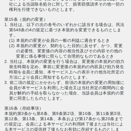
社による当該除名処分に対して、損害賠償請求その他一切の
権利を行使できないものとします。
第15条（規約の変更）
1. 当社は、以下の次の各号のいずれかに該当する場合は、民法
第548条の4の規定に基づき本規約を変更できるものとしま
す。
(1) 本規約の変更が会員の一般の利益に適合するとき
(2) 本規約の変更が、契約をした目的に反せず、かつ、変更
の必要性、変更後の内容の相当性及びその内容その他の
変更に係る事情に照らして合理的なものであるとき
2. 当社は、本規約の変更を行う場合は、変更後の本規約の効力
発生時期を定め、事前に変更後の本規約の内容及び効力発生
時期を会員に通知、本サービス上への表示その他当社所定の
方法により会員に周知するものとします。
3. 前二項の規定にかかわらず、前項の本規約の変更の周知後に
会員が本サービスを利用した場合又は当社所定の期間内に会
員が解約の手続を取らなかった場合、当該会員は本規約の変
更に同意したものとします。
第16条（存続事項）
本規約第3条から第8条、第9条第2項、第10条、第11条第3項、
第12条、第13条、第14条、本条および第17条から第20条まで
の規定は、会員による本サービスの利用終了後または当社によ
る本サービスの提供終了後もなお有効に存続するものとしま