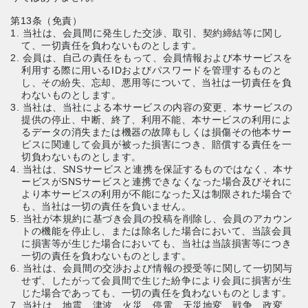
第13条（免責）
1. 当社は、会員間に発生した交渉、取引、契約締結等に関し
て、一切責任を負わないものとします。
2. 会員は、自己の責任をもって、会員情報および本サービスを
利用する際に用いるIDおよびパスワードを管理するものと
し、その紛失、忘却、悪用等について、当社は一切責任を負
わないものとします。
3. 当社は、当社による本サービスの内容の変更、本サービスの
提供の停止、中断、終了、利用不能、本サービスの利用によ
るデータの消失または機器の故障もしくは損傷その他本サー
ビスに関連して会員が被った損害につき、賠償する責任を一
切負わないものとします。
4. 当社は、SNSサービスと連携を保証するものではなく、本サ
ービスがSNSサービスと連携できなくなった場合及びそれに
より本サービスの利用が不能になった又は制限された場合で
も、当社は一切の責任を負いません。
5. 当社が本規約に基づき会員の投稿を削除し、会員のアカウン
トの機能を停止し、または除名した場合において、当該会員
に損害等が生じた場合においても、当社は当該損害等につき
一切の責任を負わないものとします。
6. 当社は、会員間の交渉および情報の授受等に関して一切関与
せず、したがって会員間で生じた紛争により会員に損害が生
じた場合であっても、一切の責任を負わないものとします。
7. 当社は、地震、津波、火災、停電、天災地変、戦争、政変、