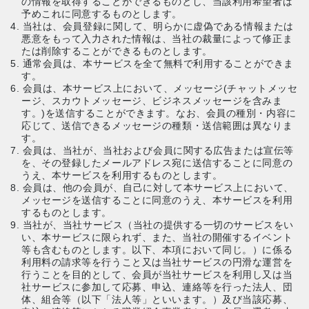
の情報を取得することができるものとし、当該利用希望者は
予めこれに同意するものとします。
4. 当社は、会員登録に関して、明らかに虚偽である情報または
悪意をもって入力された情報は、当社の裁量によって修正ま
たは削除することができるものとします。
5. 通常会員は、本サービスを全て無料で利用することができま
す。
6. 会員は、本サービス上において、メッセージ(チャットメッセ
ージ、スカウトメッセージ、ビジネスメッセージを含みま
す。)を送信することができます。なお、会員の種別・内容に
応じて、送信できるメッセージの種類・送信範囲は異なりま
す。
7. 会員は、当社が、当社および会員に関する広告または宣伝等
を、その登録したメールアドレス宛に送信することに同意の
うえ、本サービスを利用するものとします。
8. 会員は、他の会員が、自己に対して本サービス上において、
メッセージを送信することに同意のうえ、本サービスを利用
するものとします。
9. 当社が、当社サービス（当社の提供する一切のサービスをい
い、本サービスに限られず、また、当社の開催するイベント
等も含むものとします。以下、本項において同じ。）に係る
利用料の請求等を行うこと又は当社サービスの円滑な運営を
行うことを目的として、会員が当社サービスを利用し又は当
社サービスに参加して応募、申込、連絡等を行った法人、団
体、組合等（以下「法人等」といいます。）及び当該応募、