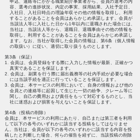
申込、連絡等にかかる職業紹介事業者から、会員の選考の内
容、選考の進捗状況、内定の事実、採用結果、入社予定日、
入社日、入社日時点の理論年収その他の情報を取得し、利用
することがあることを会員はあらかじめ承諾します。会員が
当該法人等に入社した日から1年以内に退職された場合には、
当社は、当該法人等から、退職日、退職事由その他の情報を
取得し、利用することがあることを会員はあらかじめ承諾し
ます。なお、当社が取得した会員の情報は、第6条（個人情報
の取扱い）に従い、適切に取り扱うものとします。
第3条（保証）
1. 会員は、会員登録をする際に入力した情報が最新、正確かつ
真実であることを保証します。
2. 会員は、副業を行う際に届出義務等の社内手続が必要な場合
には当該手続を適正に行っていることを保証します。
3. 会員は、本サービスの利用において、自身の情報および他の
会員との連絡等に起因して生じた一切の紛争、クレーム等に
関し、自己の費用および責任をもって対応するものとし、当
社に迷惑および損害を与えないことを保証します。
第4条（投稿の削除）
会員は、本サービスの利用にあたり、自己または第三者を利用
して以下の各号のいずれかに該当する投稿をしてはなりませ
ん。当社は、会員が以下の各号のいずれかに該当する内容を投
稿したと判断した場合、何らの催告を経ずに、当該投稿の削除