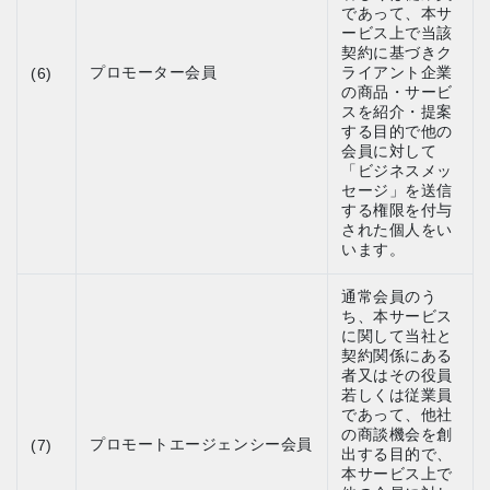
であって、本サ
ービス上で当該
契約に基づきク
プロモーター会員
ライアント企業
(6)
の商品・サービ
スを紹介・提案
する目的で他の
会員に対して
「ビジネスメッ
セージ」を送信
する権限を付与
された個人をい
います。
通常会員のう
ち、本サービス
に関して当社と
契約関係にある
者又はその役員
若しくは従業員
であって、他社
の商談機会を創
プロモートエージェンシー会員
(7)
出する目的で、
本サービス上で