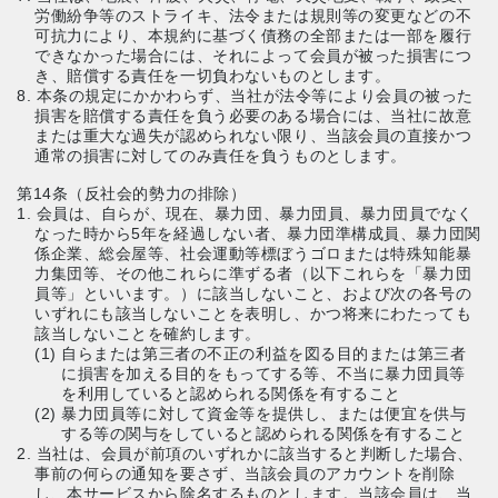
労働紛争等のストライキ、法令または規則等の変更などの不
可抗力により、本規約に基づく債務の全部または一部を履行
できなかった場合には、それによって会員が被った損害につ
き、賠償する責任を一切負わないものとします。
8. 本条の規定にかかわらず、当社が法令等により会員の被った
損害を賠償する責任を負う必要のある場合には、当社に故意
または重大な過失が認められない限り、当該会員の直接かつ
通常の損害に対してのみ責任を負うものとします。
第14条（反社会的勢力の排除）
1. 会員は、自らが、現在、暴力団、暴力団員、暴力団員でなく
なった時から5年を経過しない者、暴力団準構成員、暴力団関
係企業、総会屋等、社会運動等標ぼうゴロまたは特殊知能暴
力集団等、その他これらに準ずる者（以下これらを「暴力団
員等」といいます。）に該当しないこと、および次の各号の
いずれにも該当しないことを表明し、かつ将来にわたっても
該当しないことを確約します。
(1) 自らまたは第三者の不正の利益を図る目的または第三者
に損害を加える目的をもってする等、不当に暴力団員等
を利用していると認められる関係を有すること
(2) 暴力団員等に対して資金等を提供し、または便宜を供与
する等の関与をしていると認められる関係を有すること
2. 当社は、会員が前項のいずれかに該当すると判断した場合、
事前の何らの通知を要さず、当該会員のアカウントを削除
し、本サービスから除名するものとします。当該会員は、当