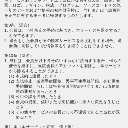
本サービスおよび本サイト上で当社が提供する文章、画像、動
画、ロゴ、デザイン、構成、プログラム、ソースコードその他
一切のデータおよび情報の知的財産権は、当社または当該権利
を正当に有する第三者に帰属するものとします。
第9条（退会）
1. 会員は、当社所定の手続に基づき、本サービスを退会するこ
とができます。
2. 退会をした会員がその後本サービスを再度利用する場合、退
会前に掲載していた情報等を引き継ぐことはできません。
第10条（除名）
1. 当社は、会員が以下各号のいずれかに該当する場合、何らの
催告を経ずに、当該会員のアカウントを削除し、本サービス
から除名することができます。
(1) 本規約に違反したとき
(2) 支払停止、破産手続開始、民事再生手続開始、会社更生
手続開始、もしくは特別清算開始の申立てまたは債務整
理の通知があったとき
(3) 公租公課を滞納したとき
(4) 会員の資産、信用または支払能力に重大な変更を生じた
とき
(5) その他本サービスの会員として不適切であると当社が認
めるとき
第11条（本サービスの変更、停止等）