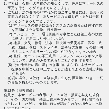
1. 当社は、会員への事前の通知なくして、任意に本サービスの
変更を行うことができるものとします。
2. 当社は、次の各号のいずれかに該当する場合には、会員への
事前の通知なくして、本サービスの提供を停止または中断す
ることができるものとします。
(1) 本サービスの提供に係るシステムの点検または保守作業
を定期的または緊急に行う場合
(2) コンピューター、通信回線等が事故または第三者の故意
に基づく行為により停止した場合
(3) 地震、火災、停電、洪水、津波等の天災地変、戦争、政
変、動乱、暴動、ストライキ、法令等の変更、その他不可
抗力によって本サービスの提供ができなくなった場合
(4) 登録アカウントの不正利用、システムへのハッキング等
について、調査が必要であると当社が判断する場合
(5) その他当社の責に帰すべき事由によらずに本サービスの
提供を中断または中止することが適切であると当社が判断
する場合
3. 前項の場合、当社は、当該会員に生じた損害等につき、一切
の責任を負わないものとします。
第12条（損害賠償）
会員は、本サービスの利用によって当社に損害を与えた場合
は、その一切の損害（弁護士費用を含みます。）を賠償するも
のとします。ただし、会員に過失が認められない場合はこの限
りではありません。