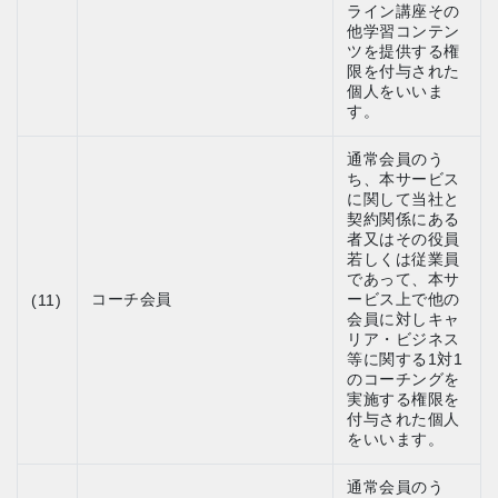
ライン講座その
他学習コンテン
ツを提供する権
限を付与された
個人をいいま
す。
通常会員のう
ち、本サービス
に関して当社と
契約関係にある
者又はその役員
若しくは従業員
であって、本サ
コーチ会員
ービス上で他の
(11)
会員に対しキャ
リア・ビジネス
等に関する1対1
のコーチングを
実施する権限を
付与された個人
をいいます。
通常会員のう