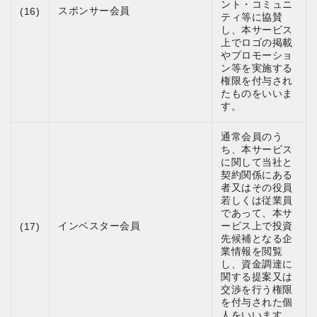
ント・コミュニ
スポンサー会員
(16)
ティ等に協賛
し、本サービス
上でロゴの掲載
やプロモーショ
ン等を実施する
権限を付与され
たものをいいま
す。
通常会員のう
ち、本サービス
に関して当社と
契約関係にある
者又はその役員
若しくは従業員
であって、本サ
インベスター会員
ービス上で投資
(17)
先候補となる企
業情報を閲覧
し、資金調達に
関する提案又は
交渉を行う権限
を付与された個
人をいいます。