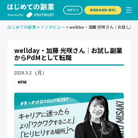
ログイン
新規会員登録 (無料)
はじめての副業
>
インタビュー
>
wellday・加藤 光咲さん｜お試し副
wellday・加藤 光咲さん｜お試し副業
からPdMとして転職
2026.3.2（月）
#PM