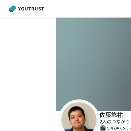
佐藤悠祐
2
人のつながり
NPO法人Start