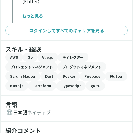
（Flutter）
■インフラ
もっと見る
・上記両方で使うインフラ基盤をterraformで構築
（AWSのECS on Fargate）
ログインしてすべてのキャリアを見る
・監視にDatadogの導入
■その他
スキル・経験
・外部サーブス連携の開発（Stripe、ORCA、
Hubspot）
AWS
Go
Vue.js
ディレクター
・Scrumの導入&支援
プロジェクトマネジメント
プロダクトマネジメント
Scrum Master
Dart
Docker
Firebase
Flutter
Nuxt.js
Terraform
Typescript
gRPC
言語
日本語
ネイティブ
紹介コメント