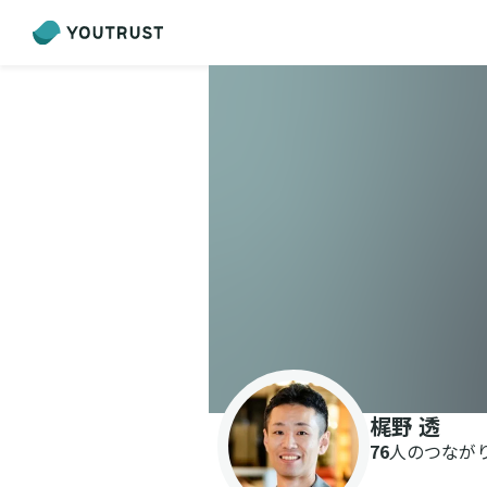
梶野 透
76
人のつなが