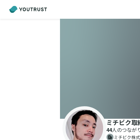
ミチビク取
44
人のつなが
ミチビク株式会