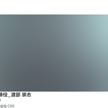
締役_渡部 崇志
り
社 COO