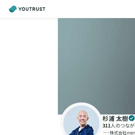
杉浦 太樹
311
人のつなが
株式会社me