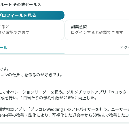
ルート その他セールス
プロフィールを見る
すると
副業意欲
度が確認できます
ログインすると確認できます
ール
アク
です。
ョンの仕掛けを作るのが好きです。
にてオペレーションリーダーを担う。グルメチャットアプリ「ペコッタ
成を行い、1日当たりの予約件数が216%に向上した。
婚式相談アプリ「プラコレWedding」のアドバイザーを担う。ユーザ
内容の改善・型化により、可視化した退会率から60%まで改善した...