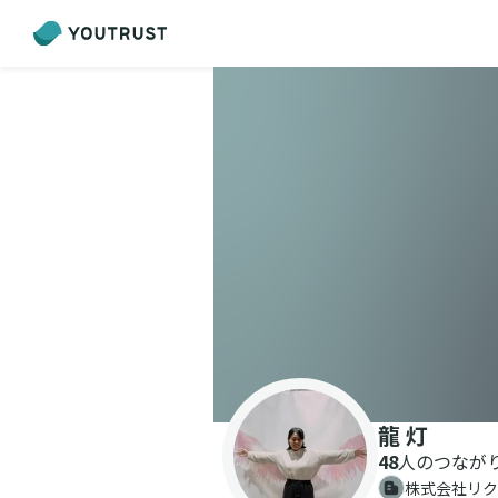
龍 灯
48
人のつなが
株式会社リク