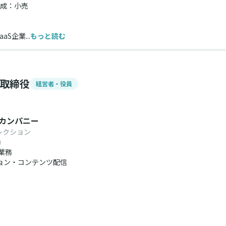
成：小売
aS企業...
もっと読む
表取締役
経営者・役員
oBカンパニー
レクション
)
る業務
ョン・コンテンツ配信