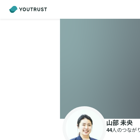
山部 未央
44
人のつなが