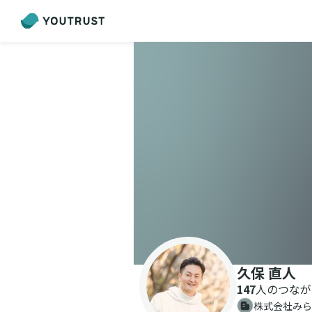
久保 直人
147
人のつなが
株式会社みら