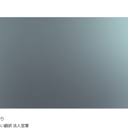
り
い翻訳 法人営業