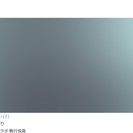
いけ）
り
ラボ 執行役員