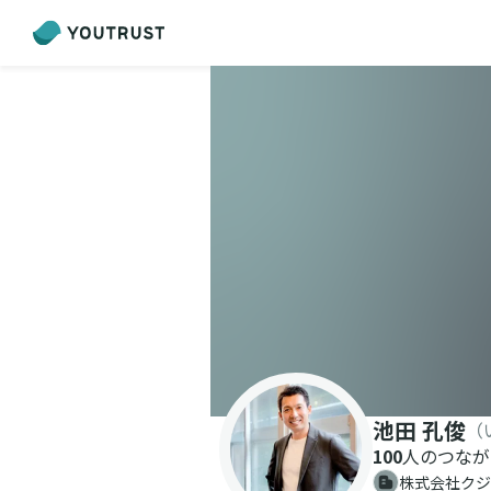
池田 孔俊
（
100
人のつなが
株式会社クジ