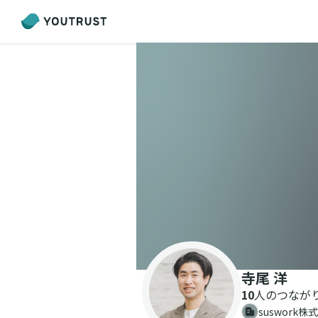
寺尾 洋
10
人のつなが
suswork