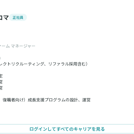
コマ
正社員
ファーム マネージャー
)
レクトリクルーティング、リファラル採用含む）
定
営
営
、復職者向け）成長支援プログラムの設計、運営
バシティプロジェクト推進
ビス、ATSなどの活用
ログインしてすべてのキャリアを見る
運営（Leader Round Tableなど）