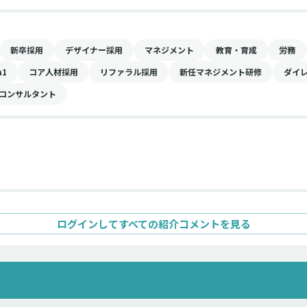
ター（組織目標）
企画設計、運営支援
新卒採用
デザイナー採用
マネジメント
教育・育成
労務
n1
コア人材採用
リファラル採用
新任マネジメント研修
ダイ
コンサルタント
ログインしてすべての紹介コメントを見る