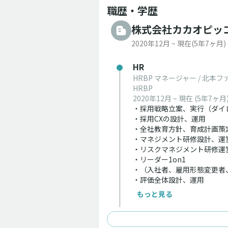
職歴・学歴
株式会社カカオピッ
2020年12月 ~ 現在
(5年7ヶ月)
HR
HRBP マネージャー / 北本
HRBP
2020年12月 ~ 現在
(5年7ヶ月
・採用戦略立案、実行（ダイ
・採用CXの設計、運用
・全社教育方針、育成計画策
・マネジメント研修設計、運
・リスクマネジメント研修運
・リーダー1on1
・（入社者、雇用形態変更者
・評価全体設計、運用
・昇格基準設計、運用
もっと見る
・障がい者雇用全般などダイ
・カオナビ、スカウトAIサー
・クロスコミュニケーション設計、