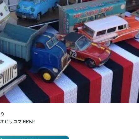
り
オピッコマ HRBP