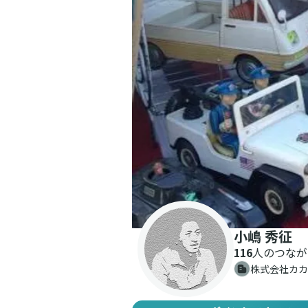
小嶋 秀征
116
人のつなが
株式会社カカ