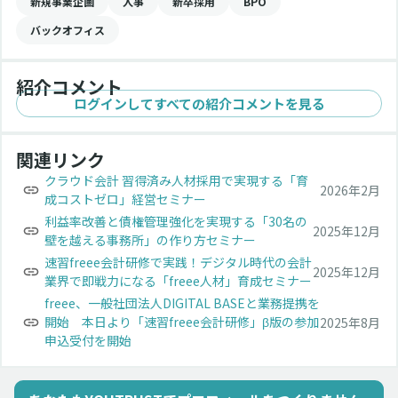
新規事業企画
人事
新卒採用
BPO
バックオフィス
紹介コメント
ログインしてすべての紹介コメントを見る
関連リンク
クラウド会計 習得済み人材採用で実現する「育
2026年2月
成コストゼロ」経営セミナー
利益率改善と債権管理強化を実現する「30名の
2025年12月
壁を越える事務所」の作り方セミナー
速習freee会計研修で実践！デジタル時代の会計
2025年12月
業界で即戦力になる「freee人材」育成セミナー
freee、一般社団法人DIGITAL BASEと業務提携を
開始 本日より「速習freee会計研修」β版の参加
2025年8月
申込受付を開始