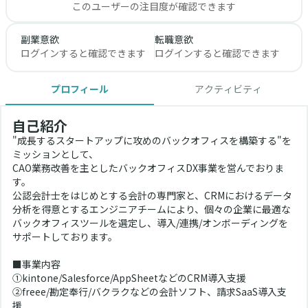
このユーザーの注目度が確認できます
副業意欲
転職意欲
ログインすると確認できます
ログインすると確認できます
プロフィール
アクティビティ
自己紹介
"成長するスタートアップに攻めのバックオフィスを構築する"を
ミッションとして、
CAO業務改善を主としたバックオフィスDX事業を営んでおりま
す。
公認会計士をはじめとする会計の専門家と、CRMにおけるデータ
分析を得意とするエンジニアチームにより、個々の企業に最適な
バックオフィスツールを選定し、導入/連携/オンボーディングを
サポートしております。
■事業内容
①kintone/Salesforce/AppSheetなどのCRM導入支援
②freee/勘定奉行/バクラクなどの会計ソフト、請求SaaS導入支
援