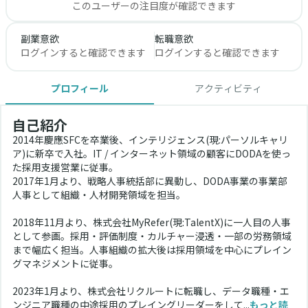
このユーザーの注目度が確認できます
副業意欲
転職意欲
ログインすると確認できます
ログインすると確認できます
プロフィール
アクティビティ
自己紹介
2014年慶應SFCを卒業後、インテリジェンス(現:パーソルキャリ
ア)に新卒で入社。IT / インターネット領域の顧客にDODAを使っ
た採用支援営業に従事。
2017年1月より、戦略人事統括部に異動し、DODA事業の事業部
人事として組織・人材開発領域を担当。
2018年11月より、株式会社MyRefer(現:TalentX)に一人目の人事
として参画。採用・評価制度・カルチャー浸透・一部の労務領域
まで幅広く担当。人事組織の拡大後は採用領域を中心にプレイン
グマネジメントに従事。
2023年1月より、株式会社リクルートに転職し、データ職種・エ
ンジニア職種の中途採用のプレイングリーダーをして...
もっと読