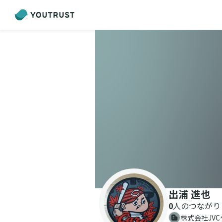
出浦 進也
0
人のつながり
株式会社JV