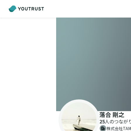
落合 剛之
25
人のつなが
株式会社TA