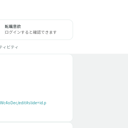
転職意欲
ログインすると確認できます
ティビティ
c4oDec/edit#slide=id.p