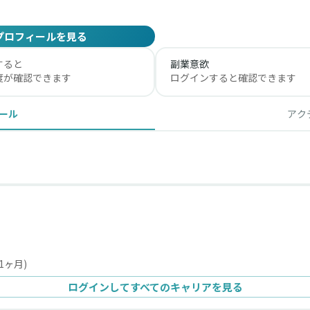
プロフィールを見る
すると
副業意欲
度が確認できます
ログインすると確認できます
ール
アク
1ヶ月)
ログインしてすべてのキャリアを見る