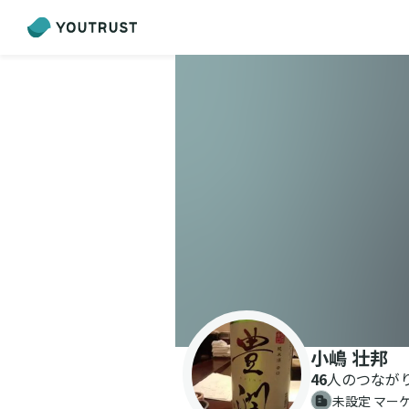
小嶋 壮邦
46
人のつなが
未設定 マー