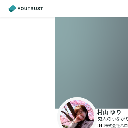
村山 ゆり
52
人のつなが
株式会社ハロ