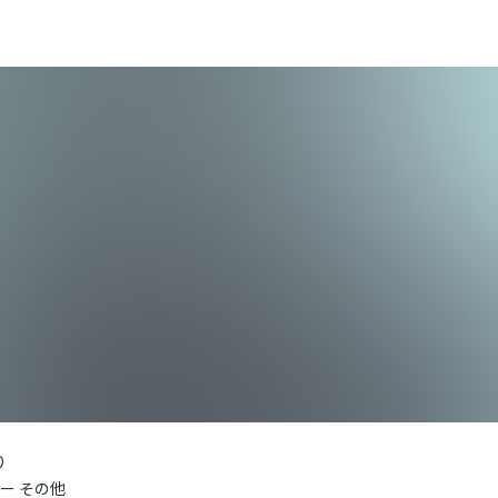
り
ー その他