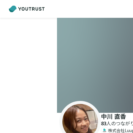
中川 直香
83
人のつなが
株式会社Lu