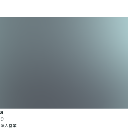
ka
り
er 法人営業