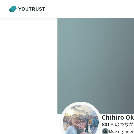
Chihiro O
801
人のつなが
Ms.Engine