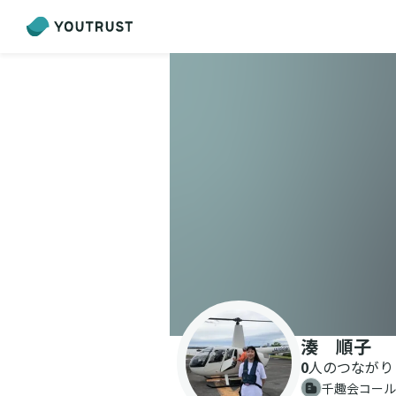
湊 順子
0
人のつながり
千趣会コール