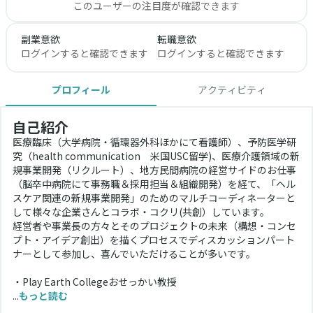
このユーザーの注目度が確認できます
副業意欲
転職意欲
ログインすると確認できます
ログインすると確認できます
プロフィール
アクティビティ
自己紹介
医療臨床（大学病院・循環器外科ほかにて看護師）、予防医学研
究（health communication　米国USC留学)、医療介護領域の新
規事業開発（リクルート）、地方民間病院の経営サイドのお仕事
（脳卒中病院にて事務職＆採用担当＆組織開発）を経て、「ヘル
スケア関連の新規事業開発」のためのマルチコーディネーターと
して様々な企業さんとコラボ・コクリ(共創）しています。
経営者や事業長の方々とそのプロジェクトの未来（構想・コンセ
プト・アイデア創出）を描くプロセスでディスカッションパート
ナーとして参加し、喜んでいただけることが多いです。
・Play Earth Collegeおせっかい教授
...
もっと読む