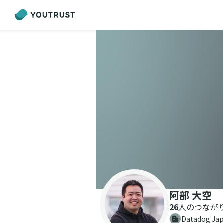
阿部 大空
26
人のつなが
Datadog 