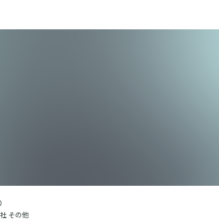
り
社 その他