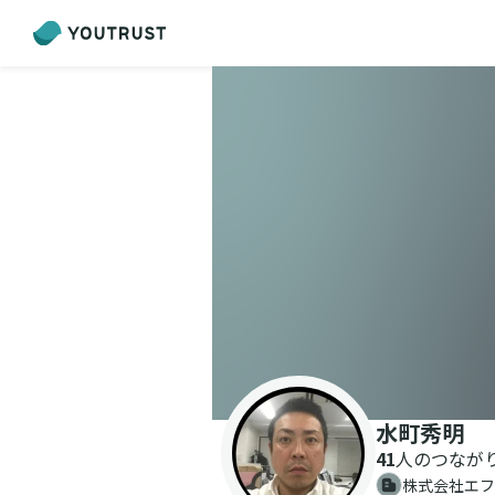
水町秀明
41
人のつなが
株式会社エフ