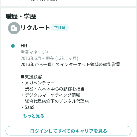
職歴・学歴
リクルート
正社員
HR
営業マネージャー
2013年6月 ~ 現在
(13年1ヶ月)
2013年から一貫してインターネット領域の斡旋営業
■支援顧客
・メガベンチャー
└渋谷・六本木中心の顧客を担当
・デジタルマーケティング領域
└総合代理店傘下のデジタル代理店
・SaaS
・DXコンサル
もっと見る
・シード期～IPO達成顧客
└IPO達成顧客は10社程度担当
ログインしてすべてのキャリアを見る