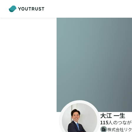
大江 一生
115
人のつなが
株式会社リク