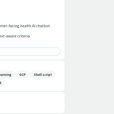
mer-facing health AI chatbot.
xt-aware criteria.
earning
GCP
Shell script
B