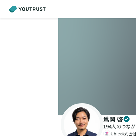
爲岡 啓
194
人のつなが
Ubie株式会