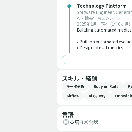
Technology Platform
Software Engineer, Generati
AI・機械学習エンジニア
2025年1月 ~ 現在
(1年6ヶ月)
Building automated medical 
• Built an automated evaluat
• Designed eval metrics.
スキル・経験
データ分析
Ruby on Rails
P
Airflow
BigQuery
Embeddin
言語
英語
日常会話