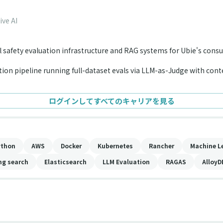
ve AI
safety evaluation infrastructure and RAG systems for Ubie's consu
ion pipeline running full-dataset evals via LLM-as-Judge with conte
ログインしてすべてのキャリアを見る
ython
AWS
Docker
Kubernetes
Rancher
Machine L
g search
Elasticsearch
LLM Evaluation
RAGAS
AlloyD