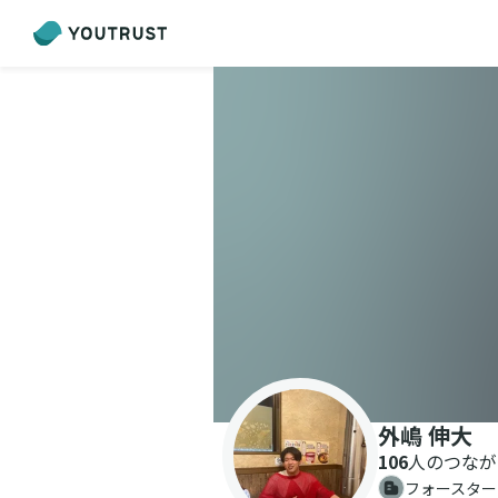
外嶋 伸大
106
人のつなが
フォースター