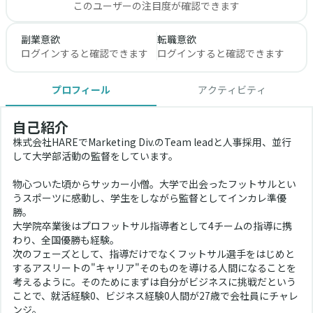
このユーザーの注目度が確認できます
副業意欲
転職意欲
ログインすると確認できます
ログインすると確認できます
プロフィール
アクティビティ
自己紹介
株式会社HAREでMarketing Div.のTeam leadと人事採用、並行
して大学部活動の監督をしています。
物心ついた頃からサッカー小僧。大学で出会ったフットサルとい
うスポーツに感動し、学生をしながら監督としてインカレ準優
勝。
大学院卒業後はプロフットサル指導者として4チームの指導に携
わり、全国優勝も経験。
次のフェーズとして、指導だけでなくフットサル選手をはじめと
するアスリートの"キャリア"そのものを導ける人間になることを
考えるように。そのためにまずは自分がビジネスに挑戦だという
ことで、就活経験0、ビジネス経験0人間が27歳で会社員にチャレ
ンジ。