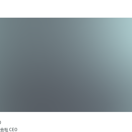
り
社 CEO