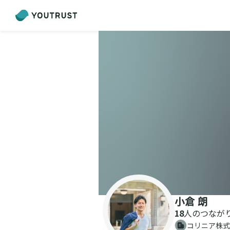
小倉 朗
18
人のつなが
コリニア株式会