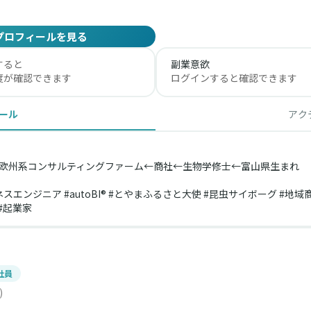
プロフィールを見る
すると
副業意欲
度が確認できます
ログインすると確認できます
ール
アク
代表←欧州系コンサルティングファーム←商社←生物学修士←富山県生まれ
エンジニア #autoBI® #とやまふるさと大使 #昆虫サイボーグ #地域
 #起業家
社員
)