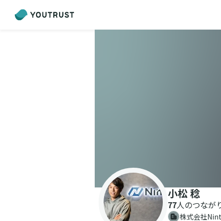
小松 稔
77
人のつなが
株式会社Ni