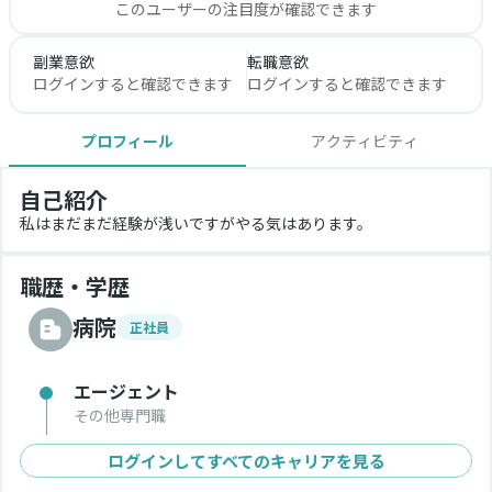
このユーザーの注目度が確認できます
副業意欲
転職意欲
ログインすると確認できます
ログインすると確認できます
プロフィール
アクティビティ
自己紹介
私はまだまだ経験が浅いですがやる気はあります。
職歴・学歴
病院
正社員
エージェント
その他専門職
ログインしてすべてのキャリアを見る