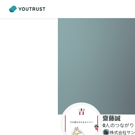
齋藤誠
0
人のつながり
株式会社サン