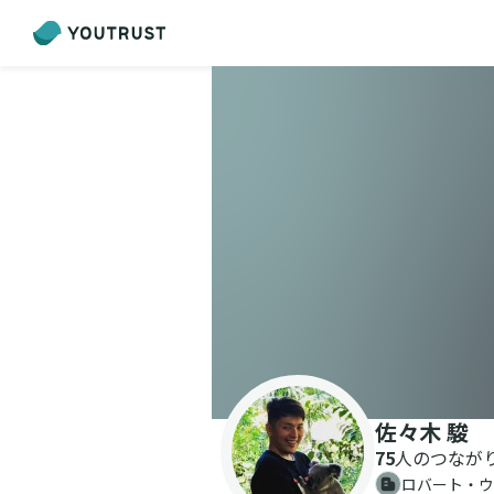
佐々木 駿
75
人のつなが
ロバート・ウ