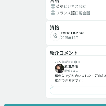
言語
英語
ビジネス会話
フランス語
日常会話
資格
TOEIC L&R 940
2025年12月
紹介コメント
2022年6月19日(日)
原澤洋佑
関係：
友人
留学先で知り合いました！好奇心
応ができる方です！