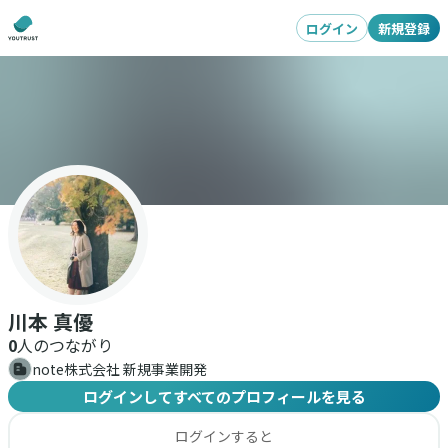
ログイン
新規登録
川本 真優
0
人のつながり
note株式会社 新規事業開発
ログインしてすべてのプロフィールを見る
ログインすると