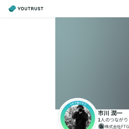
市川 潤一
1
人のつながり
株式会社FTG