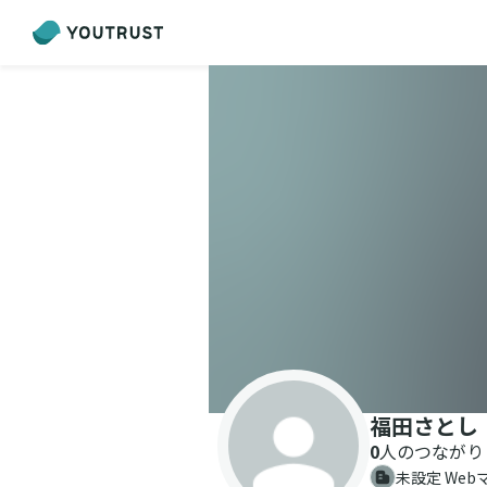
福田さとし
0
人のつながり
未設定 Web