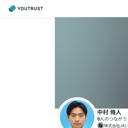
中村 脩人
0
人のつながり
株式会社JA