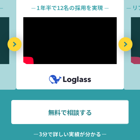
1年半で12名の採用を実現
リ
無料で相談する
3分で詳しい実績が分かる