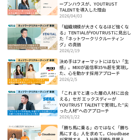
ープンハウスが、YOUTRUST
TALENTを導入した理由
2026/04/03
「組織規模が大きくなるほど強くな
る」TENTIALがYOUTRUSTに見出し
た「ネットワークリクルーティン
グ」の真価
2026/2/19
決め手はフォーマットにはない「生
感」。MIXIが返信率35%超を実現し
た、心を動かす採用アプローチ
2026/2/5
「これまでと違った層の人材に出会
える」セガ エックスディーが
YOUTRUST TALENTで実現した“尖
った人材”へのアプローチ
2026/1/22
「勝ち馬に乗る」のではなく「勝ち
馬にする」人を求めて。Cloudbase
が実践する、入社後活躍を見据え