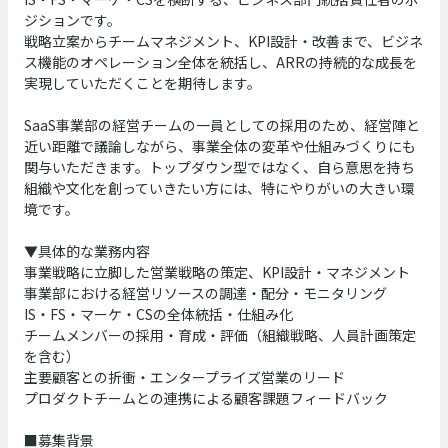
ジションです。
戦略立案からチームマネジメント、KPI設計・改善まで、ビジネ
ス機能のオペレーション全体を統括し、ARRの持続的な成長を
実現していただくことを期待します。
SaaS事業部の経営チームの一員としての採用のため、経営陣と
近い距離で議論しながら、事業全体の変革や仕組みづくりにも
関与いただきます。トップダウン型ではなく、自ら意思を持ち
組織や文化を創っていきたい方には、特にやりがいの大きい環
境です。
▼具体的な業務内容
事業戦略に立脚した営業戦略の策定、KPI設計・マネジメント
事業部における経営リソースの調達・配分・モニタリング
IS・FS・マーケ・CSの全体統括・仕組み化
チームメンバーの採用・育成・評価（組織戦略、人員計画策定
を含む）
主要顧客との折衝・エンタープライズ営業のリード
プロダクトチームとの連携による顧客課題フィードバック
■募集背景