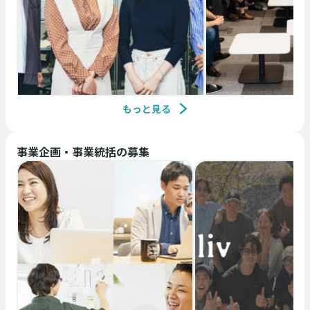
メンバー募集
中途
中途採用
もっと見る
メンバー募集
中途
株式会社ACES
株式会社ACES
事業企画・事業統括
の募集
【HR/シニアリクルーター】急
【HR/中途採用】
成長AIスタートアップの採用を
ップで事業成長
中長期視点で牽引
用人事
濱田 優也 / Yuya Hamada
濱田 優也 / Yuya H