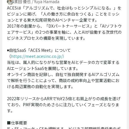
濱田 優也 / Yuya Hamada
ACESは「アルゴリズムで、社会はもっとシンプルになる。」を
ビジョンに掲げ、「人の働き方に余白をつくる」ことをミッシ
ョンとする東大松尾研発のAIベンチャー企業です。
2017年の創業から、「DXパートナーサービス」と「AIソフトウ
ェアサービス」の2つの事業を軸に、人とAIが協働する次世代の
ビジネスプロセスの構築を実現しています。
◾️自社SaaS「ACES
Meet」について
（
https://meet.acesinc.co.jp/）
当社は、属人的になりがちな営業をAIとデータの力で変革する
AIエージェントSaaSを展開しています。
オンライン商談を記録し、自社で独自開発するAIアルゴリズム
で解析を行うことによって、商談の成約率向上や営業活動にお
ける周辺業務の自動化を実現します。
2022年リリースからARRでYoY2.5倍と右肩上がりの成長を遂げ
ており、PMF実現のためさらに注力していくフェーズとなりま
す。
■仕事概要
IS・FS・マーケ・CSを横断する、ビジネス部門統括責任者のポ