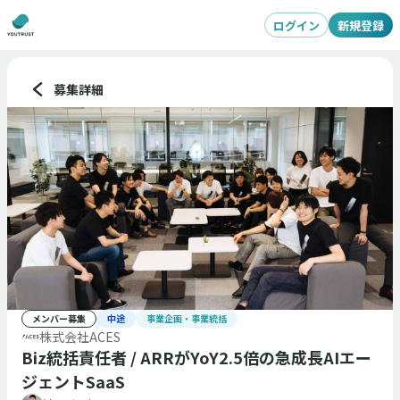
ログイン
新規登録
募集詳細
メンバー募集
中途
事業企画・事業統括
株式会社ACES
Biz統括責任者 / ARRがYoY2.5倍の急成長AIエー
ジェントSaaS