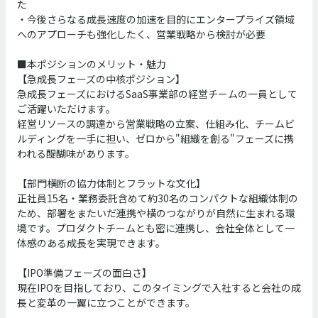
た
・今後さらなる成長速度の加速を目的にエンタープライズ領域
へのアプローチも強化したく、営業戦略から検討が必要
■本ポジションのメリット・魅力
【急成長フェーズの中核ポジション】
急成長フェーズにおけるSaaS事業部の経営チームの一員として
ご活躍いただけます。
経営リソースの調達から営業戦略の立案、仕組み化、チームビ
ルディングを一手に担い、ゼロから"組織を創る"フェーズに携
われる醍醐味があります。
【部門横断の協力体制とフラットな文化】
正社員15名・業務委託含めて約30名のコンパクトな組織体制の
ため、部署をまたいだ連携や横のつながりが自然に生まれる環
境です。プロダクトチームとも密に連携し、会社全体として一
体感のある成長を実現できます。
【IPO準備フェーズの面白さ】
現在IPOを目指しており、このタイミングで入社すると会社の成
長と変革の一翼に立つことができます。