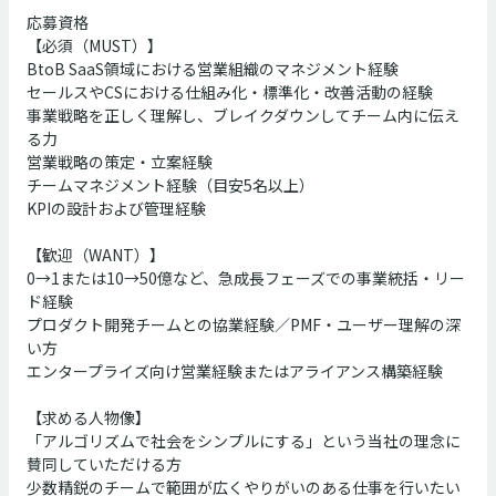
応募資格
【必須（MUST）】
BtoB
SaaS領域における営業組織のマネジメント経験
セールスやCSにおける仕組み化・標準化・改善活動の経験
事業戦略を正しく理解し、ブレイクダウンしてチーム内に伝え
る力
営業戦略の策定・立案経験
チームマネジメント経験（目安5名以上）
KPIの設計および管理経験
【歓迎（WANT）】
0→1または10→50億など、急成長フェーズでの事業統括・リー
ド経験
プロダクト開発チームとの協業経験／PMF・ユーザー理解の深
い方
エンタープライズ向け営業経験またはアライアンス構築経験
【求める人物像】
「アルゴリズムで社会をシンプルにする」という当社の理念に
賛同していただける方
少数精鋭のチームで範囲が広くやりがいのある仕事を行いたい