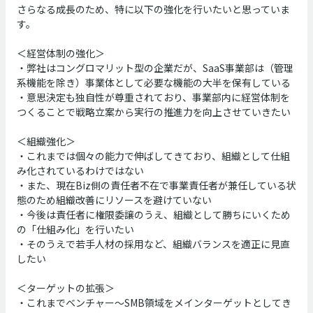
さらなる成長のため、特に以下の強化を行いたいと思っていま
す。
＜経営体制の強化＞
・弊社はコングロマリット型の企業だが、SaaS事業部は（管理
系機能を除き）事業体として必要な機能の大半を保有している
・意思決定も独自性が尊重されており、事業部内に経営体制を
つくることで戦略立案から実行の推進力を向上させていきたい
＜組織強化＞
・これまでは個々の能力で伸ばしてきており、組織として仕組
み化されているわけではない
・また、現在Biz側の責任者不在で事業責任者が兼任している状
態のため組織改善にリソースを避けていない
・今後は責任者に権限委譲のうえ、組織として勝ちにいくため
の「仕組み化」を行いたい
・そのうえで若手人材の採用など、組織バランスを適正に見直
したい
＜ターゲットの拡張＞
・これまでベンチャー〜SMB領域をメインターゲットとしてき