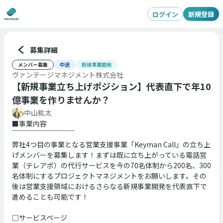
ログイン
新規登録
募集詳細
メンバー募集
中途
新規事業開発
ヴァンテージマネジメント株式会社
【新規事業立ち上げポジション】代表直下で年10
億事業を作りませんか？
中山紘太
■事業内容
￣￣￣￣￣￣￣￣￣
弊社4つ目の事業となる営業支援事業「Keyman
Call」の立ち上
げメンバーを募集します！まずは既に立ち上がっている電話営
業（テレアポ）の代行サービスを今の70名体制から200名、300
名体制にするプロジェクトマネジメントをお願いします。その
後は営業支援領域におけるさらなる新規事業開発を代表直下で
進めることも可能です！
□サービスページ