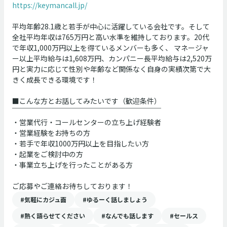
https://keymancall.jp/
平均年齢28.1歳と若手が中心に活躍している会社です。そして
全社平均年収は765万円と高い水準を維持しております。20代
で年収1,000万円以上を得ているメンバーも多く、
マネージャ
ー以上平均給与は1,608万円、カンパニー長平均給与は2,520万
円と実力に応じて性別や年齢など関係なく自身の実績次第で大
きく成長できる環境です！
■こんな方とお話してみたいです（歓迎条件）
￣￣￣￣￣￣￣￣￣￣￣￣￣￣￣￣￣￣￣￣￣
・営業代行・コールセンターの立ち上げ経験者
・営業経験をお持ちの方
・若手で年収1000万円以上を目指したい方
・起業をご検討中の方
・事業立ち上げを行ったことがある方
ご応募やご連絡お待ちしております！
#気軽にカジュ面
#ゆるーく話しましょう
#熱く語らせてください
#なんでも話します
#セールス