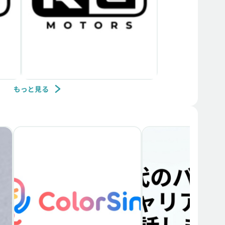
もっと見る
メンバー募集
中途
バックエンドエンジニア
KGモーターズ株式会社
ーダ
バックエンドエンジニア（テッ
クリード候補）
中村 奏太