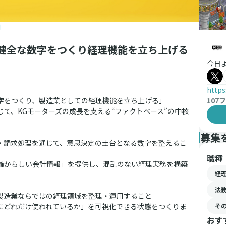
る健全な数字をつくり経理機能を立ち上げる
今日
https
数字をつくり、製造業としての経理機能を立ち上げる」
107
フ
て、KGモーターズの成長を支える“ファクトベース”の中核
募集
・請求処理を通じて、意思決定の土台となる数字を整えるこ
職種
確からしい会計情報」を提供し、混乱のない経理実務を構築
経
法
製造業ならではの経理領域を整理・運用すること
にどれだけ使われているか」を可視化できる状態をつくりま
そ
おす