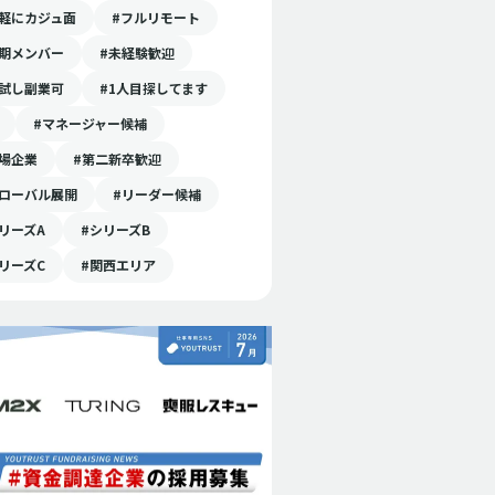
気軽にカジュ面
#フルリモート
初期メンバー
#未経験歓迎
お試し副業可
#1人目探してます
#マネージャー候補
上場企業
#第二新卒歓迎
グローバル展開
#リーダー候補
リーズA
#シリーズB
リーズC
#関西エリア