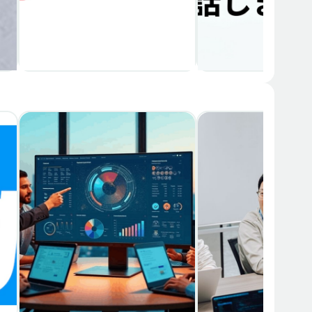
メンバー募集
中途
経理（財務会計）
カジュアル面談
中途
経理（財務会計）
ColorSing株式会社
株式会社スマートバ
め
決算早期化をAIによる仕組化
AI時代のバックオ
く
で実現！IPO準備スタートア
ャリアについてお
ップの経理（週1出社）
か？
若尾 拓実
下河原 雄太