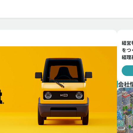
経営
をつ
経理
会社