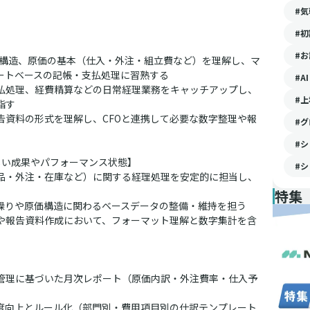
#
#
#
業構造、原価の基本（仕入・外注・組立費など）を理解し、マ
ートベースの記帳・支払処理に習熟する
#AI
払処理、経費精算などの日常経理業務をキャッチアップし、
#
指す
告資料の形式を理解し、CFOと連携して必要な数字整理や報
#
#シ
しい成果やパフォーマンス状態】
#シ
品・外注・在庫など）に関する経理処理を安定的に担当し、
特集
金繰りや原価構造に関わるベースデータの整備・維持を担う
や報告資料作成において、フォーマット理解と数字集計を含
管理に基づいた月次レポート（原価内訳・外注費率・仕入予
度向上とルール化（部門別・費用項目別の仕訳テンプレート