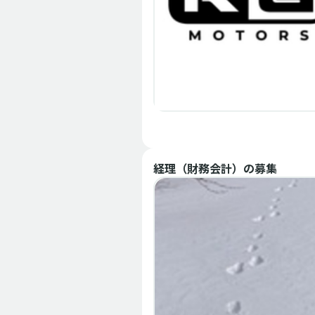
メンバー募集
中途
エンジニアリング
KGモーターズ株式会社
経理（財務会計）
の募集
mibot 車両制御開発者(リ
ー候補)
中村 奏太