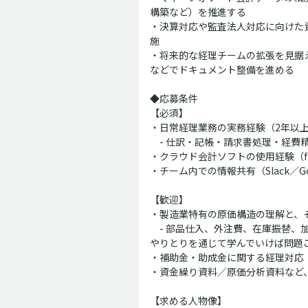
構築など）を推進する
・決算対応や監査法人対応に向けた
施
・将来的な経理チームの拡張を見据え、
などでドキュメント整備を進める
◆応募条件
【必須】
・日常経理業務の実務経験（2年以
-
仕訳・記帳・請求書処理・経費
・クラウド会計ソフトの使用経験（f
・チーム内での情報共有（Slack／Go
【歓迎】
・製造業特有の原価構造の理解と、
-
部品仕入、外注費、在庫振替、
やりとりを通じて学んでいけば問題
・補助金・助成金に関する経理対応
・資金繰り資料／原価分析資料など、
【求める人物像】