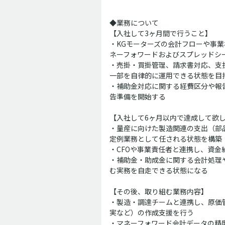
◆業務について
【入社して3ヶ月間で行うこと】
・KGモーターズの会計フローや事
ネーフォワードおよびスプレッドシ
・売掛・買掛管理、請求書対応、支
一部を自律的に運用できる状態を目
・補助金対応に関する経費区分や報
告準備を開始する
【入社して6ヶ月以内で達成して欲
・量産に向けた製造関連の支出（部
定例業務として任される状態を構築
・CFOや事業責任者と連携し、資
・補助金・助成金に関する会計処理
む実務を自走できる状態になる
【その後、取り組む業務内容】
・製造・調達チームと連携し、原価
実など）の作成支援を行う
・マネーフォワード会計データの精