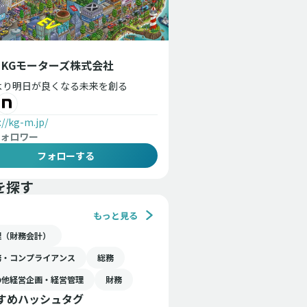
KGモーターズ株式会社
より明日が良くなる未来を創る
://kg-m.jp/
ォロワー
フォローする
を探す
もっと見る
理（財務会計）
務・コンプライアンス
総務
の他経営企画・経営管理
財務
すめハッシュタグ