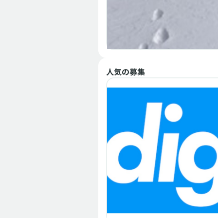
メンバー募集
中途
経理（財務会計）
人気の募集
sakusaku株式会社
地方に住みながら経理を極
る！元freee経理部長とつ
る伴走型経理組織！
安田祥子