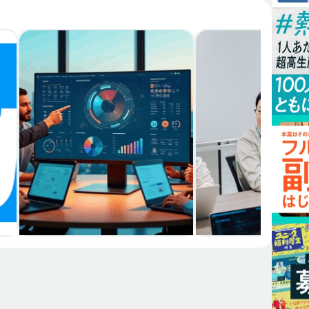
カジュアル面談
中途
総務
メンバー募集
中途
総
ポケトーク株式会社
株式会社ARCH
務
総務スペシャリストの方、お
不妊治療クリニッ
日
会いしたいです！
創る！運営基盤を
クオフィス担当者
佐々木 貴良
中井 友紀子
カジュアル面談
副業
Webエンジニア
カジュアル面談
副業
Patrick
Nishika株式会社
集
フルスタックエンジニア募集
開発組織を"AIネ