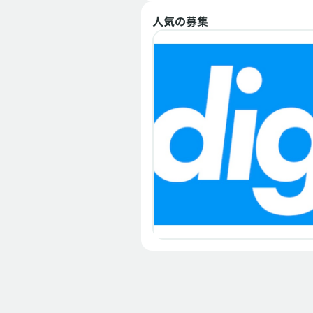
メンバー募集
中途
総務
人気の募集
株式会社SaleSeed
急成長SaaS企業の総務事
スタッフ｜残業月20h・土
祝休・港区芝浦
岸根 梢衣
メンバー募集
副業
採用
株式会社digdig
人事・採用スカウト担当募