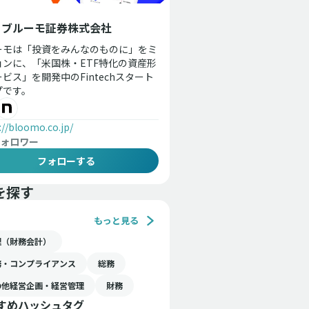
ブルーモ証券株式会社
ーモは「投資をみんなのものに」をミ
ョンに、「米国株・ETF特化の資産形
ビス」を開発中のFintechスタート
プです。
://bloomo.co.jp/
ォロワー
フォローする
を探す
もっと見る
理（財務会計）
務・コンプライアンス
総務
の他経営企画・経営管理
財務
すめハッシュタグ