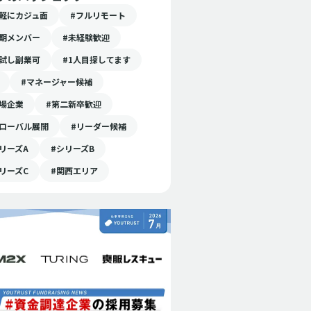
気軽にカジュ面
#フルリモート
初期メンバー
#未経験歓迎
お試し副業可
#1人目探してます
#マネージャー候補
上場企業
#第二新卒歓迎
グローバル展開
#リーダー候補
リーズA
#シリーズB
リーズC
#関西エリア
メンバー募集
中途
総務
カジュアル面談
CityCamp株式会社
株式会社RY
名刺管理から業務自動化ま
ベンチャー
で。「処理力」で事業を前に
ポレートポ
進める正社員募集
松池 恭佑
若林 虎太