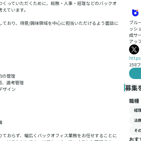
つくっていただくために、総務・人事・経理などのバックオ
考えています。
ブル
しており、得意/興味領域を中心に担当いただけるよう面談に
ッシ
成サー
アッ
https
258
フ
約の管理
用、選考管理
募集
デザイン
職種
経
法
備
そ
りておらず、幅広くバックオフィス業務をお任せすることに
おす