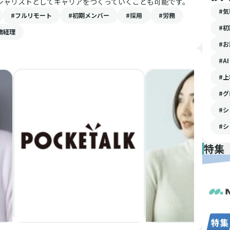
シャリストとしてキャリアをつくっていくことも可能です。
#
#フルリモート
#初期メンバー
#採用
#労務
#
務経理
#
#AI
#
#
#シ
#シ
特集