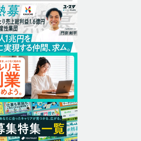
務
クを一緒に
支えるバッ
を募集！
カジュアル面談
副業
その他
カジュアル面談
Nova Lane
Dillion
在宅でできるデータ入力スタ
【ECサイ
ッフ募集｜未経験歓迎
ジニア募集（
Node.js
坂井 菜穂子
tara dillo
テックリード
イティ