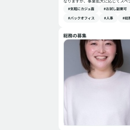
なりますが、事業拡大に応じてスペ
#気軽にカジュ面
#お試し副業可
#バックオフィス
#人事
#総
総務
の募集